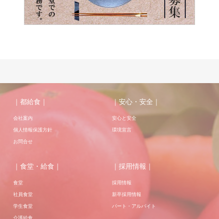
｜都給食｜
｜安心・安全｜
会社案内
安心と安全
個人情報保護方針
環境宣言
お問合せ
｜食堂・給食｜
｜採用情報｜
食堂
採用情報
社員食堂
新卒採用情報
学生食堂
パート・アルバイト
介護給食