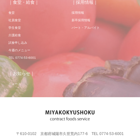
｜食堂・給食｜
｜採用情報｜
食堂
採用情報
社員食堂
新卒採用情報
学生食堂
パート・アルバイト
介護給食
試食申し込み
今週のメニュー
TEL 0774-53-6001
｜お知らせ｜
ニュース
〒610-0102 京都府城陽市久世荒内177-6 TEL 0774-53-6001