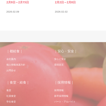
2月9日～2月15日
2月2日～2月8日
2026.02.09
2026.02.02
｜都給食｜
｜安心・安全｜
会社案内
安心と安全
個人情報保護方針
環境宣言
お問合せ
｜食堂・給食｜
｜採用情報｜
食堂
採用情報
社員食堂
新卒採用情報
学生食堂
パート・アルバイト