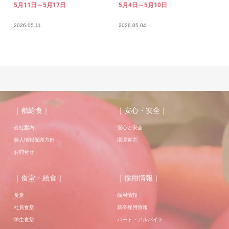
5月11日～5月17日
5月4日～5月10日
2026.05.11
2026.05.04
｜都給食｜
｜安心・安全｜
会社案内
安心と安全
個人情報保護方針
環境宣言
お問合せ
｜食堂・給食｜
｜採用情報｜
食堂
採用情報
社員食堂
新卒採用情報
学生食堂
パート・アルバイト