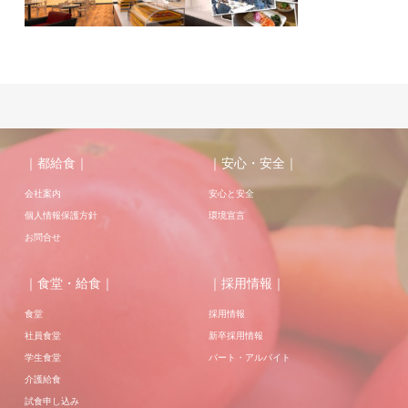
｜都給食｜
｜安心・安全｜
会社案内
安心と安全
個人情報保護方針
環境宣言
お問合せ
｜食堂・給食｜
｜採用情報｜
食堂
採用情報
社員食堂
新卒採用情報
学生食堂
パート・アルバイト
介護給食
試食申し込み