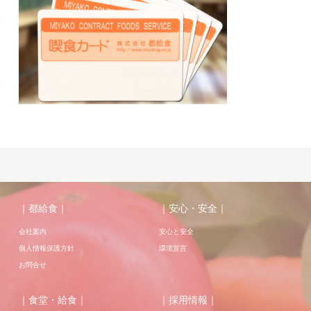
｜都給食｜
｜安心・安全｜
会社案内
安心と安全
個人情報保護方針
環境宣言
お問合せ
｜食堂・給食｜
｜採用情報｜