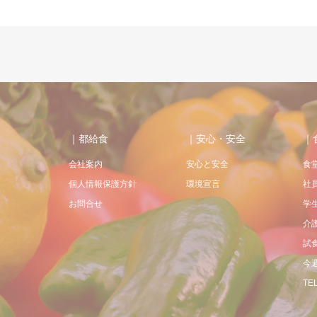
｜都給食
｜安心・安全
｜
会社案内
安心と安全
食
個人情報保護方針
環境宣言
社
お問合せ
学
介
試
今
TEL