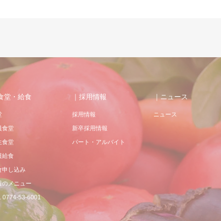
食堂・給食
｜採用情報
｜ニュース
堂
採用情報
ニュース
員食堂
新卒採用情報
生食堂
パート・アルバイト
護給食
食申し込み
週のメニュー
 0774-53-6001