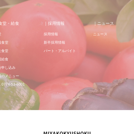
食堂・給食
｜採用情報
｜ニュース
堂
採用情報
ニュース
員食堂
新卒採用情報
生食堂
パート・アルバイト
護給食
食申し込み
週のメニュー
 0774-53-6001