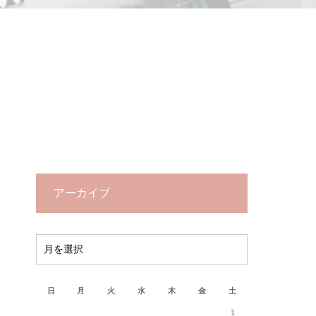
アーカイブ
2026年8月
日
月
火
水
木
金
土
1