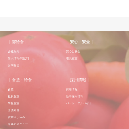
｜都給食｜
｜安心・安全｜
会社案内
安心と安全
個人情報保護方針
環境宣言
お問合せ
｜食堂・給食｜
｜採用情報｜
食堂
採用情報
社員食堂
新卒採用情報
学生食堂
パート・アルバイト
介護給食
試食申し込み
今週のメニュー