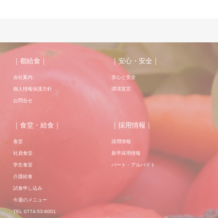
｜都給食｜
｜安心・安全｜
会社案内
安心と安全
個人情報保護方針
環境宣言
お問合せ
｜食堂・給食｜
｜採用情報｜
食堂
採用情報
社員食堂
新卒採用情報
学生食堂
パート・アルバイト
介護給食
試食申し込み
今週のメニュー
TEL 0774-53-6001