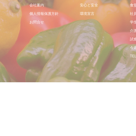
会社案内
安心と安全
食
個人情報保護方針
環境宣言
社
お問合せ
学
介
試
今
TEL