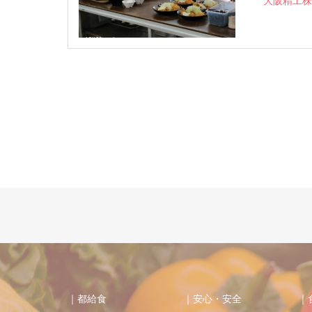
大阪精工株
｜都給食
｜安心・安全
｜