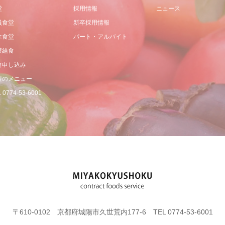
堂
採用情報
ニュース
員食堂
新卒採用情報
生食堂
パート・アルバイト
護給食
食申し込み
週のメニュー
 0774-53-6001
〒610-0102 京都府城陽市久世荒内177-6 TEL 0774-53-6001