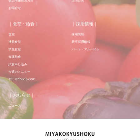
個人情報保護方針
環境宣言
お問合せ
｜食堂・給食｜
｜採用情報｜
食堂
採用情報
社員食堂
新卒採用情報
学生食堂
パート・アルバイト
介護給食
試食申し込み
今週のメニュー
TEL 0774-53-6001
｜お知らせ｜
ニュース