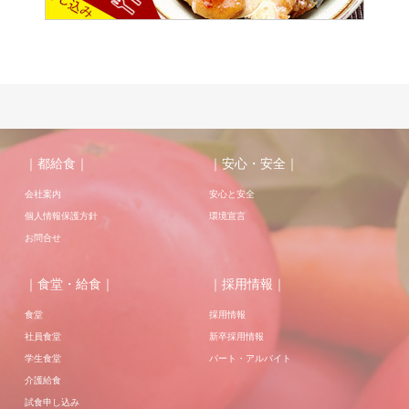
｜都給食｜
｜安心・安全｜
会社案内
安心と安全
個人情報保護方針
環境宣言
お問合せ
｜食堂・給食｜
｜採用情報｜
食堂
採用情報
社員食堂
新卒採用情報
学生食堂
パート・アルバイト
介護給食
試食申し込み