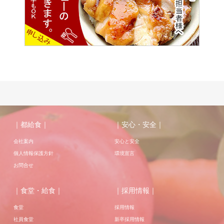
｜都給食｜
｜安心・安全｜
会社案内
安心と安全
個人情報保護方針
環境宣言
お問合せ
｜食堂・給食｜
｜採用情報｜
食堂
採用情報
社員食堂
新卒採用情報