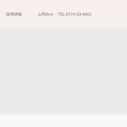
採用情報
お問合せ TEL:0774-53-6001