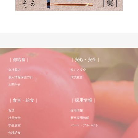
｜都給食｜
｜安心・安全｜
会社案内
安心と安全
個人情報保護方針
環境宣言
お問合せ
｜食堂・給食｜
｜採用情報｜
食堂
採用情報
社員食堂
新卒採用情報
学生食堂
パート・アルバイト
介護給食