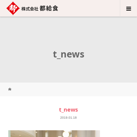
t_news
t_news
2019.01.18