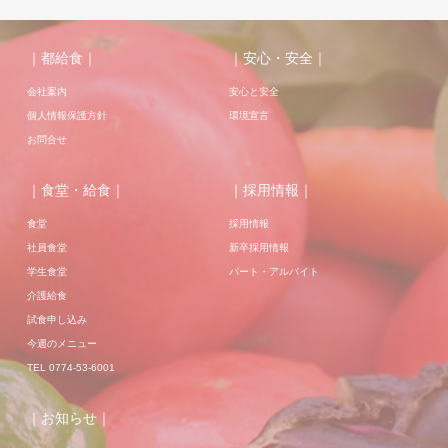
｜都給食｜
｜安心・安全｜
会社案内
安心と安全
個人情報保護方針
環境宣言
お問合せ
｜食堂・給食｜
｜採用情報｜
食堂
採用情報
社員食堂
新卒採用情報
学生食堂
パート・アルバイト
介護給食
試食申し込み
今週のメニュー
TEL 0774-53-6001
｜お知らせ｜