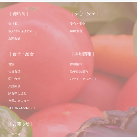
｜都給食｜
｜安心・安全｜
会社案内
安心と安全
個人情報保護方針
環境宣言
お問合せ
｜食堂・給食｜
｜採用情報｜
食堂
採用情報
社員食堂
新卒採用情報
学生食堂
パート・アルバイト
介護給食
試食申し込み
今週のメニュー
TEL 0774-53-6001
｜お知らせ｜
ニュース