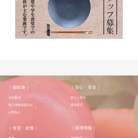
｜都給食｜
｜安心・安全｜
会社案内
安心と安全
個人情報保護方針
環境宣言
お問合せ
｜食堂・給食｜
｜採用情報｜