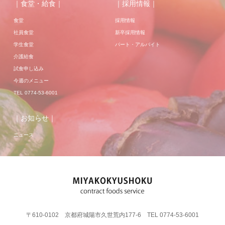
｜食堂・給食｜
｜採用情報｜
食堂
採用情報
社員食堂
新卒採用情報
学生食堂
パート・アルバイト
介護給食
試食申し込み
今週のメニュー
TEL 0774-53-6001
｜お知らせ｜
ニュース
〒610-0102 京都府城陽市久世荒内177-6 TEL 0774-53-6001