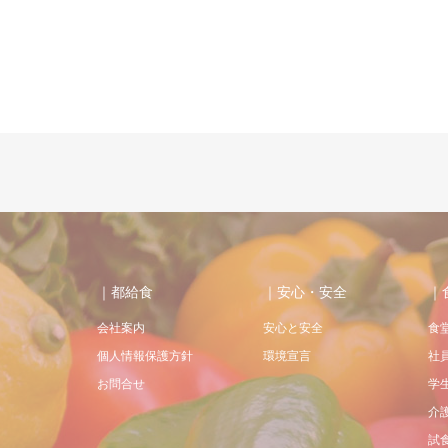
｜都給食
｜安心・安全
｜
会社案内
安心と安全
食
個人情報保護方針
環境宣言
社
お問合せ
学
介
試