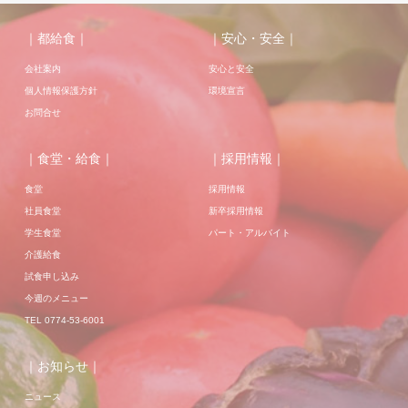
｜都給食｜
｜安心・安全｜
会社案内
安心と安全
個人情報保護方針
環境宣言
お問合せ
｜食堂・給食｜
｜採用情報｜
食堂
採用情報
社員食堂
新卒採用情報
学生食堂
パート・アルバイト
介護給食
試食申し込み
今週のメニュー
TEL 0774-53-6001
｜お知らせ｜
ニュース