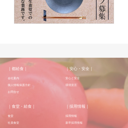
｜都給食｜
｜安心・安全｜
会社案内
安心と安全
個人情報保護方針
環境宣言
お問合せ
｜食堂・給食｜
｜採用情報｜
食堂
採用情報
社員食堂
新卒採用情報