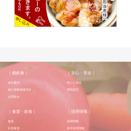
｜都給食｜
｜安心・安全｜
会社案内
安心と安全
個人情報保護方針
環境宣言
お問合せ
｜食堂・給食｜
｜採用情報｜
食堂
採用情報
社員食堂
新卒採用情報