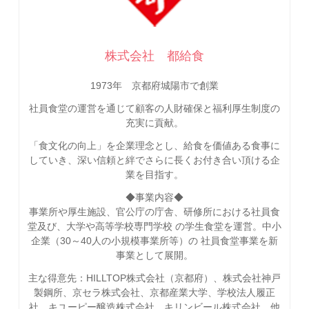
株式会社 都給食
1973年 京都府城陽市で創業
社員食堂の運営を通じて顧客の人財確保と福利厚生制度の
充実に貢献。
「食文化の向上」を企業理念とし、給食を価値ある食事に
していき、深い信頼と絆でさらに長くお付き合い頂ける企
業を目指す。
◆事業内容◆
事業所や厚生施設、官公庁の庁舎、研修所における社員食
堂及び、大学や高等学校専門学校 の学生食堂を運営。中小
企業（30～40人の小規模事業所等）の 社員食堂事業を新
事業として展開。
主な得意先：HILLTOP株式会社（京都府）、株式会社神戸
製鋼所、京セラ株式会社、京都産業大学、学校法人履正
社、キユーピー醸造株式会社、キリンビール株式会社、他