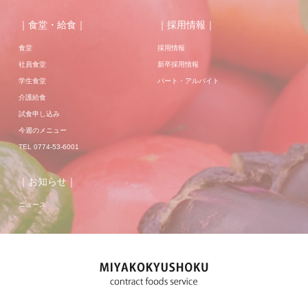
｜食堂・給食｜
｜採用情報｜
食堂
採用情報
社員食堂
新卒採用情報
学生食堂
パート・アルバイト
介護給食
試食申し込み
今週のメニュー
TEL 0774-53-6001
｜お知らせ｜
ニュース