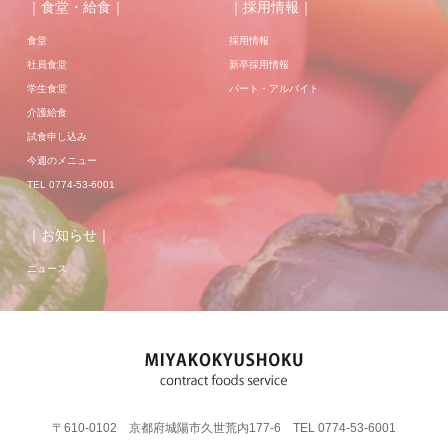
｜食堂・給食｜
｜採用情報｜
食堂
採用情報
社員食堂
新卒採用情報
学生食堂
パート・アルバイト
介護給食
試食申し込み
今週のメニュー
TEL 0774-53-6001
｜お知らせ｜
ニュース
〒610-0102 京都府城陽市久世荒内177-6 TEL 0774-53-6001