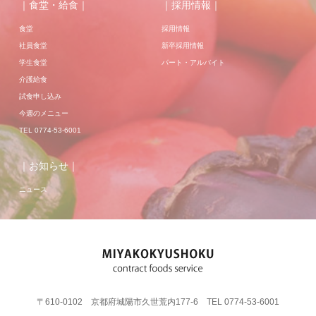
｜食堂・給食｜
｜採用情報｜
食堂
採用情報
社員食堂
新卒採用情報
学生食堂
パート・アルバイト
介護給食
試食申し込み
今週のメニュー
TEL 0774-53-6001
｜お知らせ｜
ニュース
〒610-0102 京都府城陽市久世荒内177-6 TEL 0774-53-6001