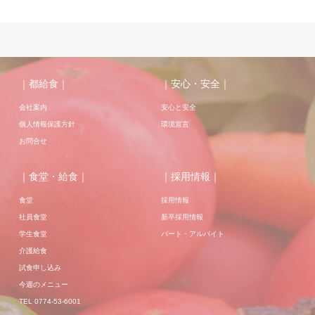
｜都給食｜
｜安心・安全｜
会社案内
安心と安全
個人情報保護方針
環境宣言
お問合せ
｜食堂・給食｜
｜採用情報｜
食堂
採用情報
社員食堂
新卒採用情報
学生食堂
パート・アルバイト
介護給食
試食申し込み
今週のメニュー
TEL 0774-53-6001