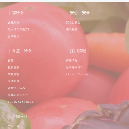
｜都給食｜
｜安心・安全｜
会社案内
安心と安全
個人情報保護方針
環境宣言
お問合せ
｜食堂・給食｜
｜採用情報｜
食堂
採用情報
社員食堂
新卒採用情報
学生食堂
パート・アルバイト
介護給食
試食申し込み
今週のメニュー
TEL 0774-53-6001
｜お知らせ｜
ニュース