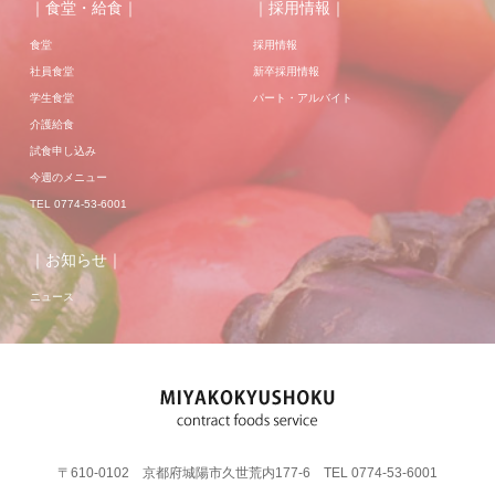
｜食堂・給食｜
｜採用情報｜
食堂
採用情報
社員食堂
新卒採用情報
学生食堂
パート・アルバイト
介護給食
試食申し込み
今週のメニュー
TEL 0774-53-6001
｜お知らせ｜
ニュース
〒610-0102 京都府城陽市久世荒内177-6 TEL 0774-53-6001