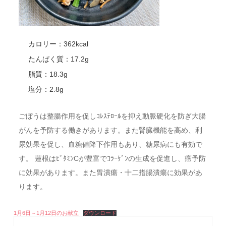
カロリー：362kcal
たんぱく質：17.2g
脂質：18.3g
塩分：2.8g
ごぼうは整腸作用を促しｺﾚｽﾃﾛｰﾙを抑え動脈硬化を防ぎ大腸
がんを予防する働きがあります。また腎臓機能を高め、利
尿効果を促し、血糖値降下作用もあり、糖尿病にも有効で
す。 蓮根はﾋﾞﾀﾐﾝCが豊富でｺﾗｰｹﾞﾝの生成を促進し、癌予防
に効果があります。また胃潰瘍・十二指腸潰瘍に効果があ
ります。
1月6日～1月12日のお献立
ダウンロード