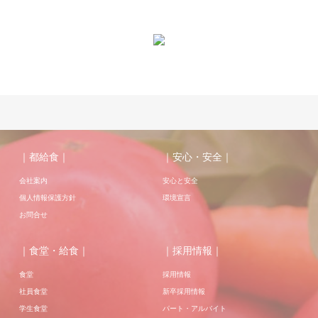
｜都給食｜
｜安心・安全｜
会社案内
安心と安全
個人情報保護方針
環境宣言
お問合せ
｜食堂・給食｜
｜採用情報｜
食堂
採用情報
社員食堂
新卒採用情報
学生食堂
パート・アルバイト