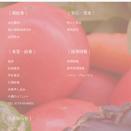
｜都給食｜
｜安心・安全｜
会社案内
安心と安全
個人情報保護方針
環境宣言
お問合せ
｜食堂・給食｜
｜採用情報｜
食堂
採用情報
社員食堂
新卒採用情報
学生食堂
パート・アルバイト
介護給食
試食申し込み
今週のメニュー
TEL 0774-53-6001
｜お知らせ｜
ニュース