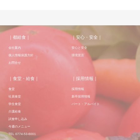
｜都給食｜
｜安心・安全｜
会社案内
安心と安全
個人情報保護方針
環境宣言
お問合せ
｜食堂・給食｜
｜採用情報｜
食堂
採用情報
社員食堂
新卒採用情報
学生食堂
パート・アルバイト
介護給食
試食申し込み
今週のメニュー
TEL 0774-53-6001