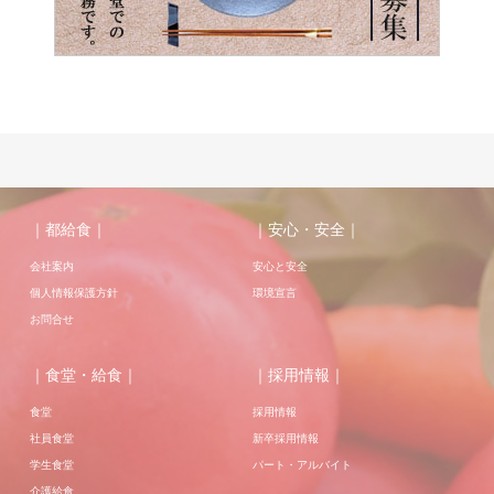
｜都給食｜
｜安心・安全｜
会社案内
安心と安全
個人情報保護方針
環境宣言
お問合せ
｜食堂・給食｜
｜採用情報｜
食堂
採用情報
社員食堂
新卒採用情報
学生食堂
パート・アルバイト
介護給食