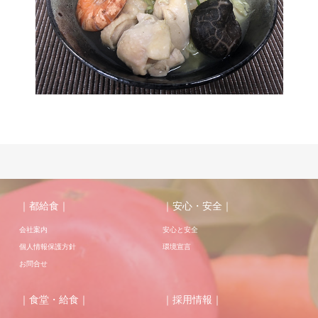
｜都給食｜
｜安心・安全｜
会社案内
安心と安全
個人情報保護方針
環境宣言
お問合せ
｜食堂・給食｜
｜採用情報｜