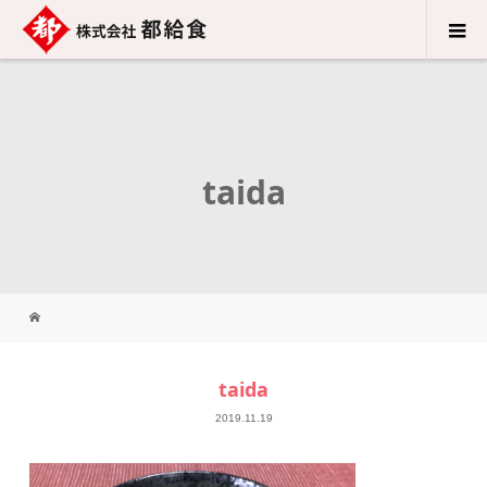
taida
taida
2019.11.19