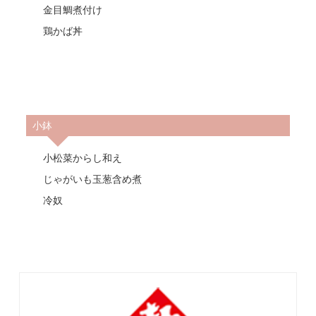
金目鯛煮付け
鶏かば丼
小鉢
小松菜からし和え
じゃがいも玉葱含め煮
冷奴