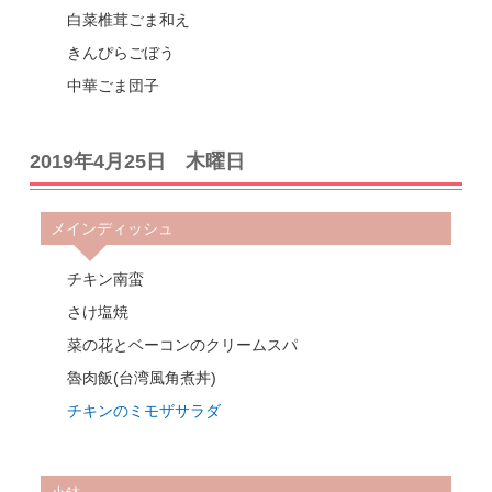
白菜椎茸ごま和え
きんぴらごぼう
中華ごま団子
2019年4月25日 木曜日
メインディッシュ
チキン南蛮
さけ塩焼
菜の花とベーコンのクリームスパ
魯肉飯(台湾風角煮丼)
チキンのミモザサラダ