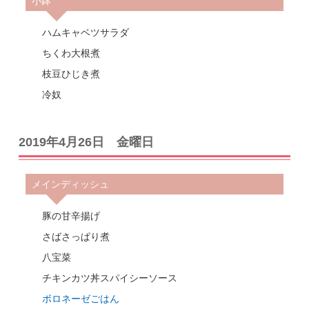
小鉢
ハムキャベツサラダ
ちくわ大根煮
枝豆ひじき煮
冷奴
2019年4月26日 金曜日
メインディッシュ
豚の甘辛揚げ
さばさっぱり煮
八宝菜
チキンカツ丼スパイシーソース
ボロネーゼごはん