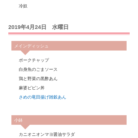
冷奴
2019年4月24日 水曜日
メインディッシュ
ポークチャップ
白身魚のごまソース
鶏と野菜の黒酢あん
麻婆ビビン丼
さめの竜田揚げ雑穀あん
小鉢
カニオニオンマヨ醤油サラダ