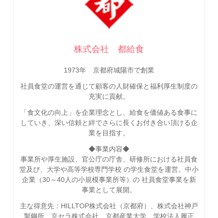
株式会社 都給食
1973年 京都府城陽市で創業
社員食堂の運営を通じて顧客の人財確保と福利厚生制度の
充実に貢献。
「食文化の向上」を企業理念とし、給食を価値ある食事に
していき、深い信頼と絆でさらに長くお付き合い頂ける企
業を目指す。
◆事業内容◆
事業所や厚生施設、官公庁の庁舎、研修所における社員食
堂及び、大学や高等学校専門学校 の学生食堂を運営。中小
企業（30～40人の小規模事業所等）の 社員食堂事業を新
事業として展開。
主な得意先：HILLTOP株式会社（京都府）、株式会社神戸
製鋼所、京セラ株式会社、京都産業大学、学校法人履正