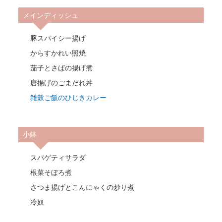
メインディッシュ
豚スパイシー揚げ
からすかれい照焼
茄子とさばの揚げ煮
唐揚げのごまだれ丼
雑穀ご飯のひじきカレー
小鉢
スパゲティサラダ
根菜そぼろ煮
さつま揚げとこんにゃくの炒り煮
冷奴