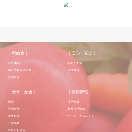
｜都給食｜
｜安心・安全｜
会社案内
安心と安全
個人情報保護方針
環境宣言
お問合せ
｜食堂・給食｜
｜採用情報｜
食堂
採用情報
社員食堂
新卒採用情報
学生食堂
パート・アルバイト
介護給食
試食申し込み