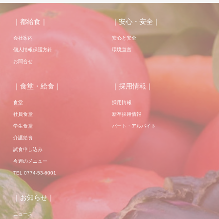
｜都給食｜
｜安心・安全｜
会社案内
安心と安全
個人情報保護方針
環境宣言
お問合せ
｜食堂・給食｜
｜採用情報｜
食堂
採用情報
社員食堂
新卒採用情報
学生食堂
パート・アルバイト
介護給食
試食申し込み
今週のメニュー
TEL 0774-53-6001
｜お知らせ｜
ニュース