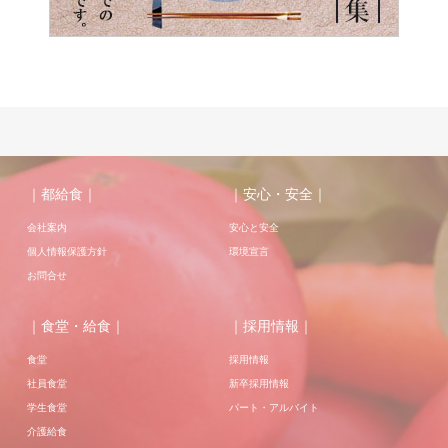
｜都給食｜
｜安心・安全｜
会社案内
安心と安全
個人情報保護方針
環境宣言
お問合せ
｜食堂・給食｜
｜採用情報｜
食堂
採用情報
社員食堂
新卒採用情報
学生食堂
パート・アルバイト
介護給食