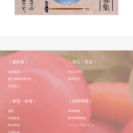
｜都給食｜
｜安心・安全｜
会社案内
安心と安全
個人情報保護方針
環境宣言
お問合せ
｜食堂・給食｜
｜採用情報｜
食堂
採用情報
社員食堂
新卒採用情報
学生食堂
パート・アルバイト
介護給食