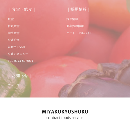
｜食堂・給食｜
｜採用情報｜
食堂
採用情報
社員食堂
新卒採用情報
学生食堂
パート・アルバイト
介護給食
試食申し込み
今週のメニュー
TEL 0774-53-6001
｜お知らせ｜
ニュース