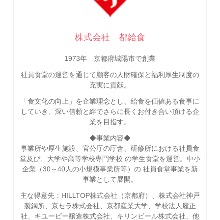
株式会社 都給食
1973年 京都府城陽市で創業
社員食堂の運営を通じて顧客の人財確保と福利厚生制度の
充実に貢献。
「食文化の向上」を企業理念とし、給食を価値ある食事に
していき、深い信頼と絆でさらに長くお付き合い頂ける企
業を目指す。
◆事業内容◆
事業所や厚生施設、官公庁の庁舎、研修所における社員食
堂及び、大学や高等学校専門学校 の学生食堂を運営。中小
企業（30～40人の小規模事業所等）の 社員食堂事業を新
事業として展開。
主な得意先：HILLTOP株式会社（京都府）、株式会社神戸
製鋼所、京セラ株式会社、京都産業大学、学校法人履正
社、キユーピー醸造株式会社、キリンビール株式会社、他