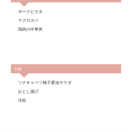
ポークピカタ
マグロカツ
鶏肉の中華丼
小鉢
ツナキャベツ柚子醤油サラダ
おとし揚げ
冷奴