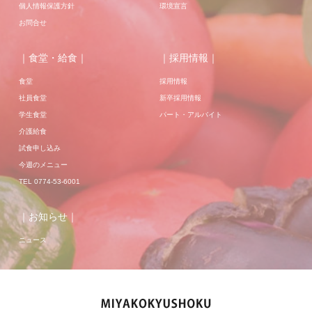
個人情報保護方針
環境宣言
お問合せ
｜食堂・給食｜
｜採用情報｜
食堂
採用情報
社員食堂
新卒採用情報
学生食堂
パート・アルバイト
介護給食
試食申し込み
今週のメニュー
TEL 0774-53-6001
｜お知らせ｜
ニュース