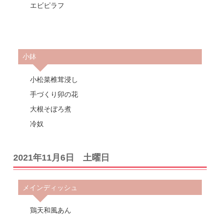
エビピラフ
小鉢
小松菜椎茸浸し
手づくり卯の花
大根そぼろ煮
冷奴
2021年11月6日 土曜日
メインディッシュ
鶏天和風あん