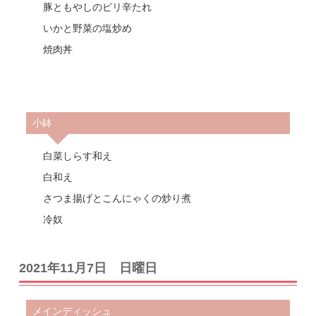
豚ともやしのピリ辛たれ
いかと野菜の塩炒め
焼肉丼
小鉢
白菜しらす和え
白和え
さつま揚げとこんにゃくの炒り煮
冷奴
2021年11月7日 日曜日
メインディッシュ