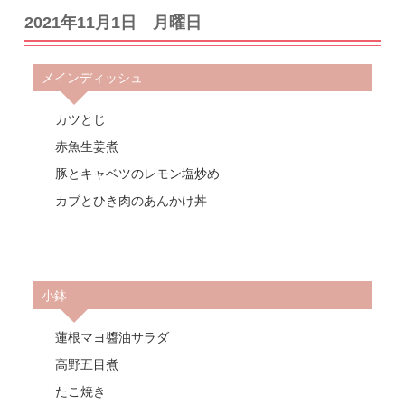
2021年11月1日 月曜日
メインディッシュ
カツとじ
赤魚生姜煮
豚とキャベツのレモン塩炒め
カブとひき肉のあんかけ丼
小鉢
蓮根マヨ醬油サラダ
高野五目煮
たこ焼き