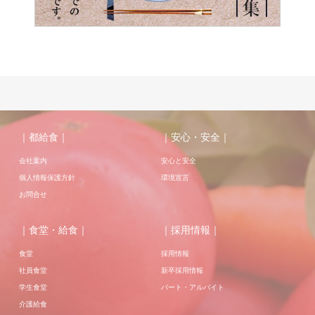
｜都給食｜
｜安心・安全｜
会社案内
安心と安全
個人情報保護方針
環境宣言
お問合せ
｜食堂・給食｜
｜採用情報｜
食堂
採用情報
社員食堂
新卒採用情報
学生食堂
パート・アルバイト
介護給食