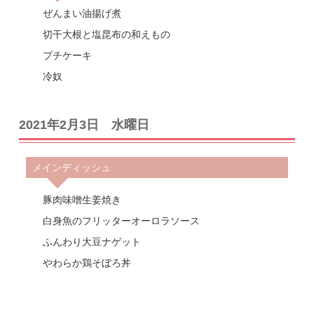
ぜんまい油揚げ煮
切干大根と塩昆布の和えもの
プチケーキ
冷奴
2021年2月3日 水曜日
メインディッシュ
豚肉味噌生姜焼き
白身魚のフリッターオーロラソース
ふんわり大豆ナゲット
やわらか鶏そぼろ丼