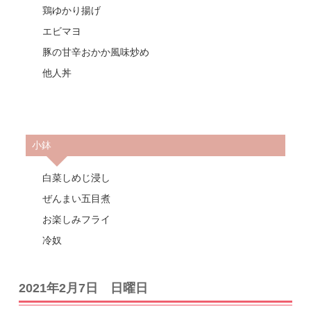
鶏ゆかり揚げ
エビマヨ
豚の甘辛おかか風味炒め
他人丼
小鉢
白菜しめじ浸し
ぜんまい五目煮
お楽しみフライ
冷奴
2021年2月7日 日曜日