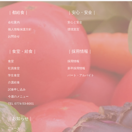
｜都給食｜
｜安心・安全｜
会社案内
安心と安全
個人情報保護方針
環境宣言
お問合せ
｜食堂・給食｜
｜採用情報｜
食堂
採用情報
社員食堂
新卒採用情報
学生食堂
パート・アルバイト
介護給食
試食申し込み
今週のメニュー
TEL 0774-53-6001
｜お知らせ｜
ニュース