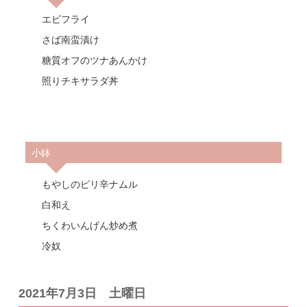
エビフライ
さば南蛮漬け
糖質オフのツナあんかけ
照りチキサラダ丼
小鉢
もやしのピリ辛ナムル
白和え
ちくわいんげん炒め煮
冷奴
2021年7月3日 土曜日