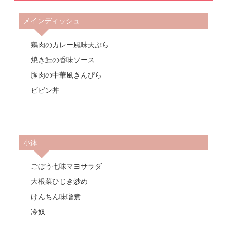
メインディッシュ
鶏肉のカレー風味天ぷら
焼き鮭の香味ソース
豚肉の中華風きんぴら
ビビン丼
小鉢
ごぼう七味マヨサラダ
大根菜ひじき炒め
けんちん味噌煮
冷奴