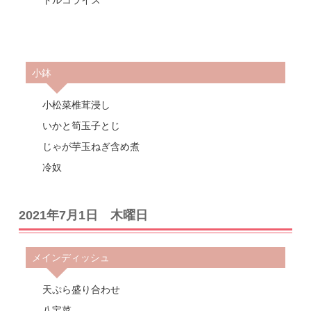
トルコライス
小鉢
小松菜椎茸浸し
いかと筍玉子とじ
じゃが芋玉ねぎ含め煮
冷奴
2021年7月1日 木曜日
メインディッシュ
天ぷら盛り合わせ
八宝菜