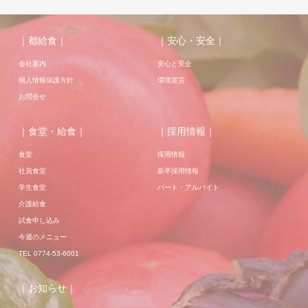
｜都給食｜
｜安心・安全｜
会社案内
安心と安全
個人情報保護方針
環境宣言
お問合せ
｜食堂・給食｜
｜採用情報｜
食堂
採用情報
社員食堂
新卒採用情報
学生食堂
パート・アルバイト
介護給食
試食申し込み
今週のメニュー
TEL 0774-53-6001
｜お知らせ｜