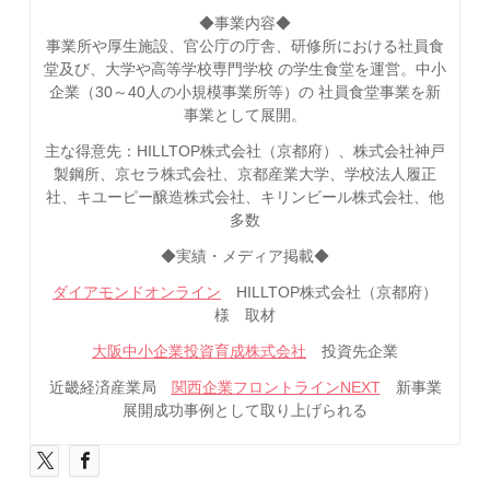
◆事業内容◆
事業所や厚生施設、官公庁の庁舎、研修所における社員食
堂及び、大学や高等学校専門学校 の学生食堂を運営。中小
企業（30～40人の小規模事業所等）の 社員食堂事業を新
事業として展開。
主な得意先：HILLTOP株式会社（京都府）、株式会社神戸
製鋼所、京セラ株式会社、京都産業大学、学校法人履正
社、キユーピー醸造株式会社、キリンビール株式会社、他
多数
◆実績・メディア掲載◆
ダイアモンドオンライン
HILLTOP株式会社（京都府）
様 取材
大阪中小企業投資育成株式会社
投資先企業
近畿経済産業局
関西企業フロントラインNEXT
新事業
展開成功事例として取り上げられる