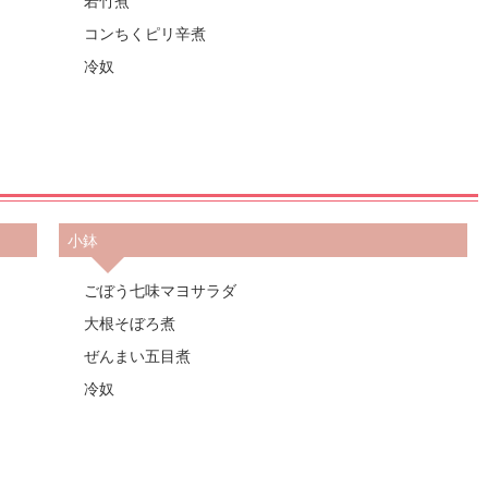
若竹煮
コンちくピリ辛煮
冷奴
小鉢
ごぼう七味マヨサラダ
大根そぼろ煮
ぜんまい五目煮
冷奴