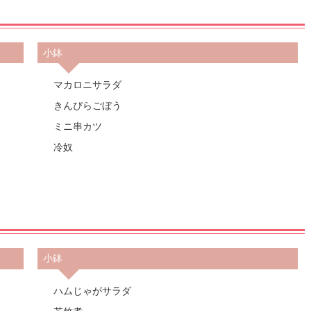
小鉢
マカロニサラダ
きんぴらごぼう
ミニ串カツ
冷奴
小鉢
ハムじゃがサラダ