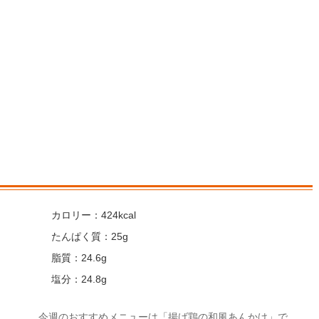
カロリー：424kcal
たんぱく質：25g
脂質：24.6g
塩分：24.8g
今週のおすすめメニューは「揚げ鶏の和風あんかけ」で