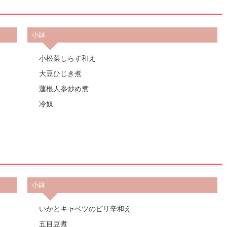
小鉢
小松菜しらす和え
大豆ひじき煮
蓮根人参炒め煮
冷奴
小鉢
いかとキャベツのピリ辛和え
五目豆煮