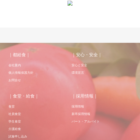
｜都給食｜
｜安心・安全｜
会社案内
安心と安全
個人情報保護方針
環境宣言
お問合せ
｜食堂・給食｜
｜採用情報｜
食堂
採用情報
社員食堂
新卒採用情報
学生食堂
パート・アルバイト
介護給食
試食申し込み