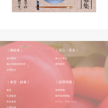
｜都給食｜
｜安心・安全｜
会社案内
安心と安全
個人情報保護方針
環境宣言
お問合せ
｜食堂・給食｜
｜採用情報｜
食堂
採用情報
社員食堂
新卒採用情報
学生食堂
パート・アルバイト
介護給食