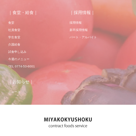
｜食堂・給食｜
｜採用情報｜
食堂
採用情報
社員食堂
新卒採用情報
学生食堂
パート・アルバイト
介護給食
試食申し込み
今週のメニュー
TEL 0774-53-6001
｜お知らせ｜
ニュース