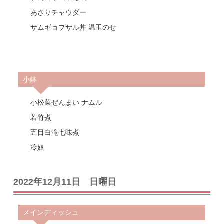
あさりチャウダー
サムギョプサル丼 温玉のせ
小鉢
小松菜ぜんまい ナムル
若竹煮
五目白滝七味煮
冷奴
2022年12月11日 日曜日
メインディッシュ