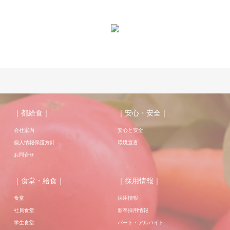
｜都給食｜
｜安心・安全｜
会社案内
安心と安全
個人情報保護方針
環境宣言
お問合せ
｜食堂・給食｜
｜採用情報｜
食堂
採用情報
社員食堂
新卒採用情報
学生食堂
パート・アルバイト