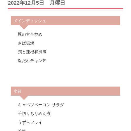
2022年12月5日 月曜日
メインディッシュ
豚の甘辛炒め
さば塩焼
鶏と蓮根和風煮
塩だれチキン丼
小鉢
キャベツベーコン サラダ
千切りちりめん煮
うずらフライ
冷奴