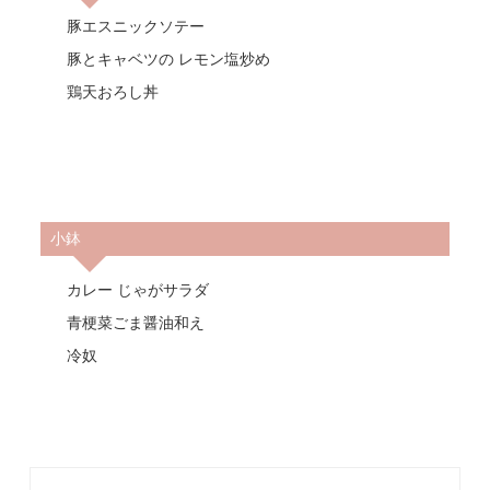
豚エスニックソテー
豚とキャベツの レモン塩炒め
鶏天おろし丼
小鉢
カレー じゃがサラダ
青梗菜ごま醤油和え
冷奴